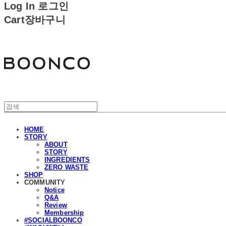
Log In
로그인
Cart
장바구니
분코
HOME
STORY
ABOUT
STORY
INGREDIENTS
ZERO WASTE
SHOP
COMMUNITY
Notice
Q&A
Review
Membership
#SOCIALBOONCO