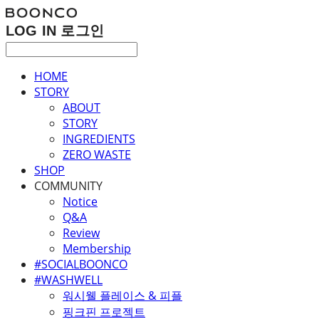
LOG IN
로그인
HOME
STORY
ABOUT
STORY
INGREDIENTS
ZERO WASTE
SHOP
COMMUNITY
Notice
Q&A
Review
Membership
#SOCIALBOONCO
#WASHWELL
워시웰 플레이스 & 피플
핑크핀 프로젝트