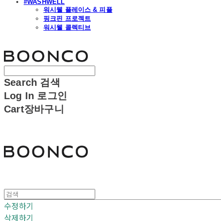
#WASHWELL
워시웰 플레이스 & 피플
핑크핀 프로젝트
워시웰 콜렉티브
분코
Search
검색
Log In
로그인
Cart
장바구니
분코
수정하기
삭제하기