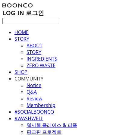
LOG IN
로그인
HOME
STORY
ABOUT
STORY
INGREDIENTS
ZERO WASTE
SHOP
COMMUNITY
Notice
Q&A
Review
Membership
#SOCIALBOONCO
#WASHWELL
워시웰 플레이스 & 피플
핑크핀 프로젝트