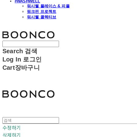
#WASHWELL
워시웰 플레이스 & 피플
핑크핀 프로젝트
워시웰 콜렉티브
분코
Search
검색
Log In
로그인
Cart
장바구니
분코
수정하기
삭제하기