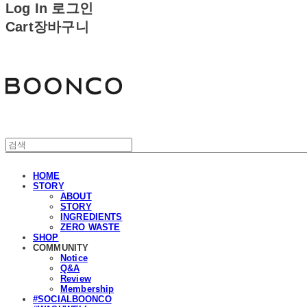
Log In
로그인
Cart
장바구니
분코
HOME
STORY
ABOUT
STORY
INGREDIENTS
ZERO WASTE
SHOP
COMMUNITY
Notice
Q&A
Review
Membership
#SOCIALBOONCO