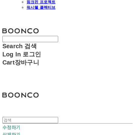
핑크핀 프로젝트
워시웰 콜렉티브
분코
Search
검색
Log In
로그인
Cart
장바구니
분코
수정하기
삭제하기