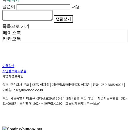
글쓴이
내용
댓글 쓰기
목록으로 가기
페이스북
카카오톡
이용약관
개인정보처리방침
사업자정보확인
상호: 주식회사 분코 | 대표: 이지윤 | 개인정보관리책임자: 이지윤 | 전화: 070-8885-6008 |
이메일: ask@boonco.co.kr
주소: 서울특별시 마포구 성미산로29길 35-24, 2층 (반품 주소 아님) | 사업자등록번호:
682-
81-00887
| 통신판매:
2024-서울마포-1190
| 호스팅제공자: (주)식스샵