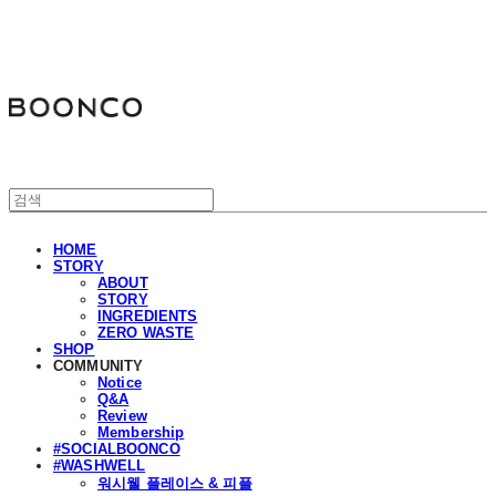
분코
HOME
STORY
ABOUT
STORY
INGREDIENTS
ZERO WASTE
SHOP
COMMUNITY
Notice
Q&A
Review
Membership
#SOCIALBOONCO
#WASHWELL
워시웰 플레이스 & 피플