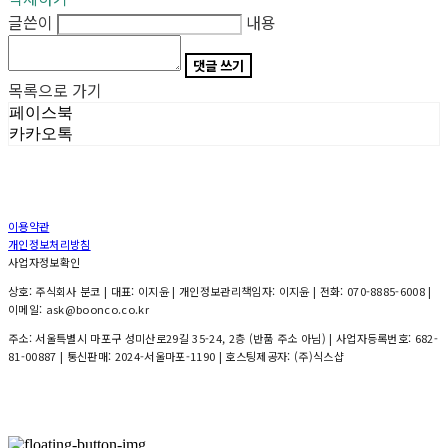
글쓴이
내용
댓글 쓰기
목록으로 가기
페이스북
카카오톡
이용약관
개인정보처리방침
사업자정보확인
상호: 주식회사 분코 | 대표: 이지윤 | 개인정보관리책임자: 이지윤 | 전화: 070-8885-6008 |
이메일: ask@boonco.co.kr
주소: 서울특별시 마포구 성미산로29길 35-24, 2층 (반품 주소 아님) | 사업자등록번호:
682-
81-00887
| 통신판매:
2024-서울마포-1190
| 호스팅제공자: (주)식스샵