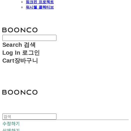
핑크핀 프로젝트
워시웰 콜렉티브
분코
Search
검색
Log In
로그인
Cart
장바구니
분코
수정하기
삭제하기