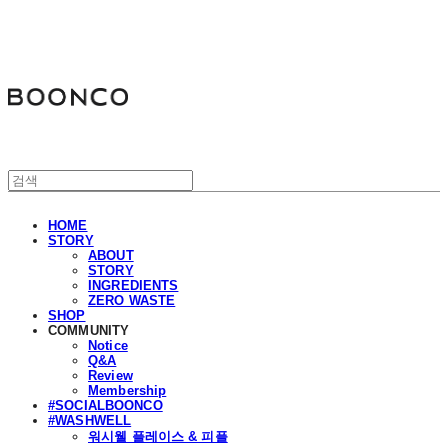
분코
HOME
STORY
ABOUT
STORY
INGREDIENTS
ZERO WASTE
SHOP
COMMUNITY
Notice
Q&A
Review
Membership
#SOCIALBOONCO
#WASHWELL
워시웰 플레이스 & 피플