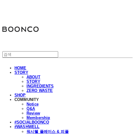
분코
HOME
STORY
ABOUT
STORY
INGREDIENTS
ZERO WASTE
SHOP
COMMUNITY
Notice
Q&A
Review
Membership
#SOCIALBOONCO
#WASHWELL
워시웰 플레이스 & 피플