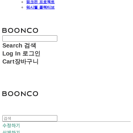
핑크핀 프로젝트
워시웰 콜렉티브
분코
Search
검색
Log In
로그인
Cart
장바구니
분코
수정하기
삭제하기