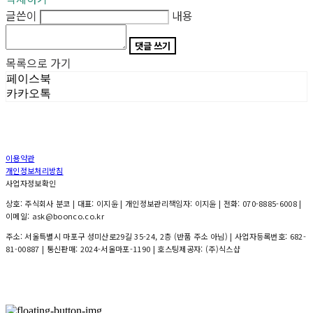
글쓴이
내용
댓글 쓰기
목록으로 가기
페이스북
카카오톡
이용약관
개인정보처리방침
사업자정보확인
상호: 주식회사 분코 | 대표: 이지윤 | 개인정보관리책임자: 이지윤 | 전화: 070-8885-6008 |
이메일: ask@boonco.co.kr
주소: 서울특별시 마포구 성미산로29길 35-24, 2층 (반품 주소 아님) | 사업자등록번호:
682-
81-00887
| 통신판매:
2024-서울마포-1190
| 호스팅제공자: (주)식스샵