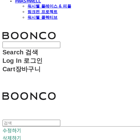
#WASHWELL
워시웰 플레이스 & 피플
핑크핀 프로젝트
워시웰 콜렉티브
분코
Search
검색
Log In
로그인
Cart
장바구니
분코
수정하기
삭제하기