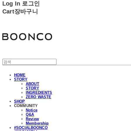
Log In
로그인
Cart
장바구니
분코
HOME
STORY
ABOUT
STORY
INGREDIENTS
ZERO WASTE
SHOP
COMMUNITY
Notice
Q&A
Review
Membership
#SOCIALBOONCO