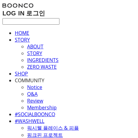
LOG IN
로그인
HOME
STORY
ABOUT
STORY
INGREDIENTS
ZERO WASTE
SHOP
COMMUNITY
Notice
Q&A
Review
Membership
#SOCIALBOONCO
#WASHWELL
워시웰 플레이스 & 피플
핑크핀 프로젝트