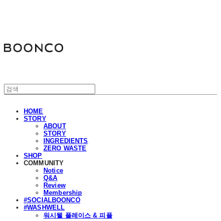
분코
HOME
STORY
ABOUT
STORY
INGREDIENTS
ZERO WASTE
SHOP
COMMUNITY
Notice
Q&A
Review
Membership
#SOCIALBOONCO
#WASHWELL
워시웰 플레이스 & 피플