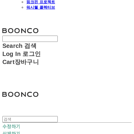
핑크핀 프로젝트
워시웰 콜렉티브
분코
Search
검색
Log In
로그인
Cart
장바구니
분코
수정하기
삭제하기