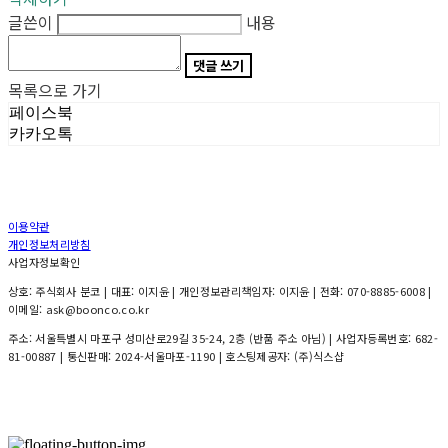
글쓴이
내용
댓글 쓰기
목록으로 가기
페이스북
카카오톡
이용약관
개인정보처리방침
사업자정보확인
상호: 주식회사 분코 | 대표: 이지윤 | 개인정보관리책임자: 이지윤 | 전화: 070-8885-6008 |
이메일: ask@boonco.co.kr
주소: 서울특별시 마포구 성미산로29길 35-24, 2층 (반품 주소 아님) | 사업자등록번호:
682-
81-00887
| 통신판매:
2024-서울마포-1190
| 호스팅제공자: (주)식스샵