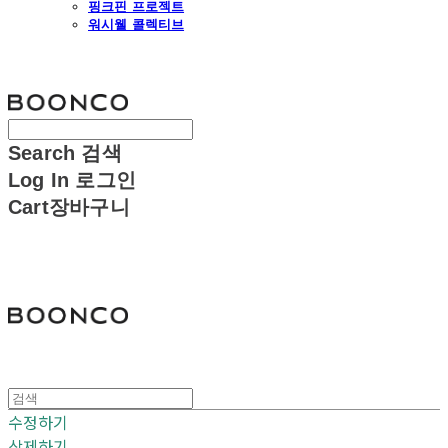
핑크핀 프로젝트
워시웰 콜렉티브
분코
Search
검색
Log In
로그인
Cart
장바구니
분코
수정하기
삭제하기