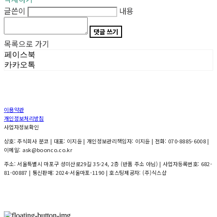
글쓴이
내용
댓글 쓰기
목록으로 가기
페이스북
카카오톡
이용약관
개인정보처리방침
사업자정보확인
상호: 주식회사 분코 | 대표: 이지윤 | 개인정보관리책임자: 이지윤 | 전화: 070-8885-6008 |
이메일: ask@boonco.co.kr
주소: 서울특별시 마포구 성미산로29길 35-24, 2층 (반품 주소 아님) | 사업자등록번호:
682-
81-00887
| 통신판매:
2024-서울마포-1190
| 호스팅제공자: (주)식스샵