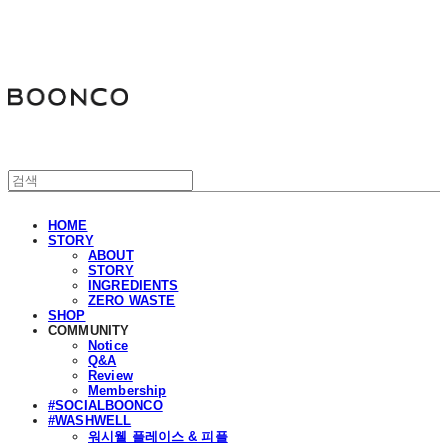
분코
HOME
STORY
ABOUT
STORY
INGREDIENTS
ZERO WASTE
SHOP
COMMUNITY
Notice
Q&A
Review
Membership
#SOCIALBOONCO
#WASHWELL
워시웰 플레이스 & 피플