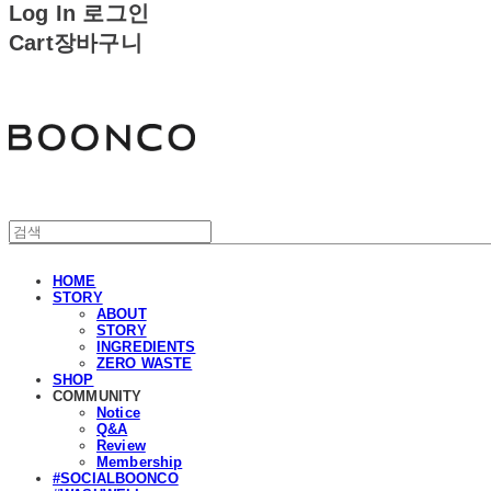
Log In
로그인
Cart
장바구니
분코
HOME
STORY
ABOUT
STORY
INGREDIENTS
ZERO WASTE
SHOP
COMMUNITY
Notice
Q&A
Review
Membership
#SOCIALBOONCO