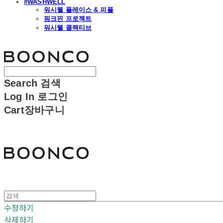
#WASHWELL
워시웰 플레이스 & 피플
핑크핀 프로젝트
워시웰 콜렉티브
분코
Search
검색
Log In
로그인
Cart
장바구니
분코
수정하기
삭제하기