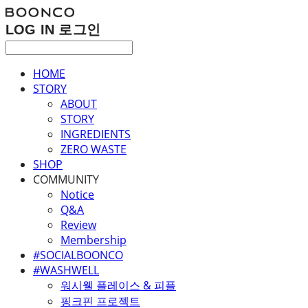
LOG IN
로그인
HOME
STORY
ABOUT
STORY
INGREDIENTS
ZERO WASTE
SHOP
COMMUNITY
Notice
Q&A
Review
Membership
#SOCIALBOONCO
#WASHWELL
워시웰 플레이스 & 피플
핑크핀 프로젝트