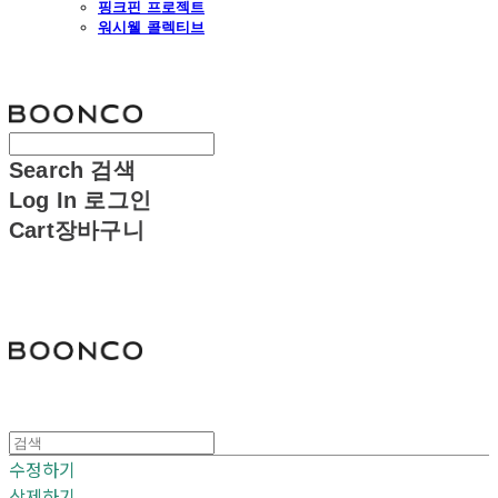
핑크핀 프로젝트
워시웰 콜렉티브
분코
Search
검색
Log In
로그인
Cart
장바구니
분코
수정하기
삭제하기