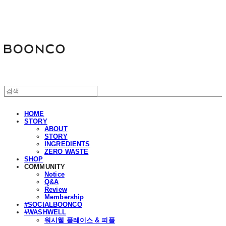
분코
HOME
STORY
ABOUT
STORY
INGREDIENTS
ZERO WASTE
SHOP
COMMUNITY
Notice
Q&A
Review
Membership
#SOCIALBOONCO
#WASHWELL
워시웰 플레이스 & 피플