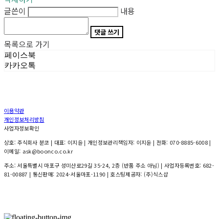
글쓴이
내용
댓글 쓰기
목록으로 가기
페이스북
카카오톡
이용약관
개인정보처리방침
사업자정보확인
상호: 주식회사 분코 | 대표: 이지윤 | 개인정보관리책임자: 이지윤 | 전화: 070-8885-6008 |
이메일: ask@boonco.co.kr
주소: 서울특별시 마포구 성미산로29길 35-24, 2층 (반품 주소 아님) | 사업자등록번호:
682-
81-00887
| 통신판매:
2024-서울마포-1190
| 호스팅제공자: (주)식스샵