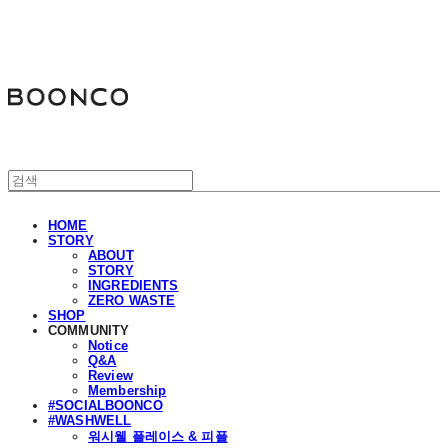
분코
HOME
STORY
ABOUT
STORY
INGREDIENTS
ZERO WASTE
SHOP
COMMUNITY
Notice
Q&A
Review
Membership
#SOCIALBOONCO
#WASHWELL
워시웰 플레이스 & 피플