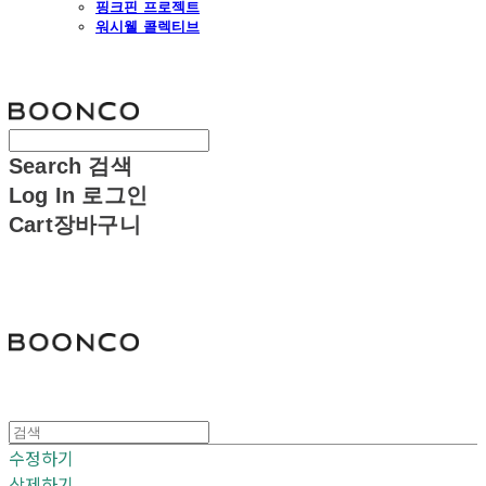
핑크핀 프로젝트
워시웰 콜렉티브
분코
Search
검색
Log In
로그인
Cart
장바구니
분코
수정하기
삭제하기