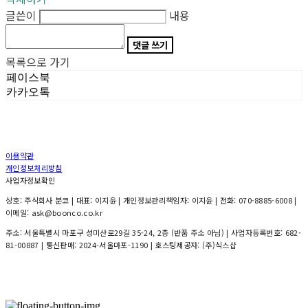
글쓴이
내용
댓글 쓰기
목록으로 가기
페이스북
카카오톡
이용약관
개인정보처리방침
사업자정보확인
상호: 주식회사 분코 | 대표: 이지윤 | 개인정보관리책임자: 이지윤 | 전화: 070-8885-6008 |
이메일: ask@boonco.co.kr
주소: 서울특별시 마포구 성미산로29길 35-24, 2층 (반품 주소 아님) | 사업자등록번호:
682-
81-00887
| 통신판매:
2024-서울마포-1190
| 호스팅제공자: (주)식스샵