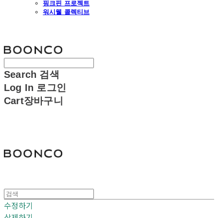
핑크핀 프로젝트
워시웰 콜렉티브
분코
Search
검색
Log In
로그인
Cart
장바구니
분코
수정하기
삭제하기