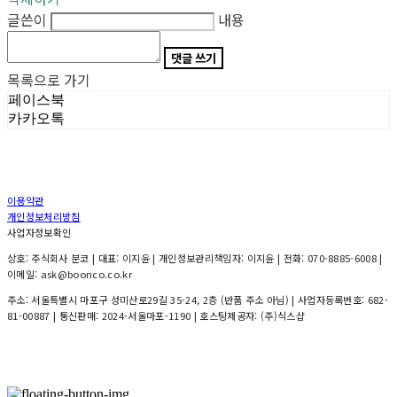
글쓴이
내용
댓글 쓰기
목록으로 가기
페이스북
카카오톡
이용약관
개인정보처리방침
사업자정보확인
상호: 주식회사 분코 | 대표: 이지윤 | 개인정보관리책임자: 이지윤 | 전화: 070-8885-6008 |
이메일: ask@boonco.co.kr
주소: 서울특별시 마포구 성미산로29길 35-24, 2층 (반품 주소 아님) | 사업자등록번호:
682-
81-00887
| 통신판매:
2024-서울마포-1190
| 호스팅제공자: (주)식스샵