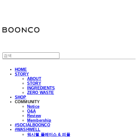
분코
HOME
STORY
ABOUT
STORY
INGREDIENTS
ZERO WASTE
SHOP
COMMUNITY
Notice
Q&A
Review
Membership
#SOCIALBOONCO
#WASHWELL
워시웰 플레이스 & 피플