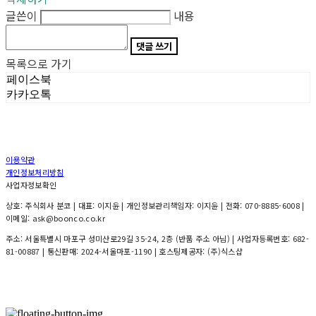
글쓴이
내용
댓글 쓰기
목록으로 가기
페이스북
카카오톡
이용약관
개인정보처리방침
사업자정보확인
상호: 주식회사 분코 | 대표: 이지윤 | 개인정보관리책임자: 이지윤 | 전화: 070-8885-6008 |
이메일: ask@boonco.co.kr
주소: 서울특별시 마포구 성미산로29길 35-24, 2층 (반품 주소 아님) | 사업자등록번호:
682-
81-00887
| 통신판매:
2024-서울마포-1190
| 호스팅제공자: (주)식스샵