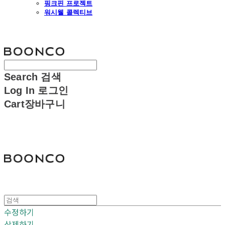
핑크핀 프로젝트
워시웰 콜렉티브
분코
Search
검색
Log In
로그인
Cart
장바구니
분코
수정하기
삭제하기