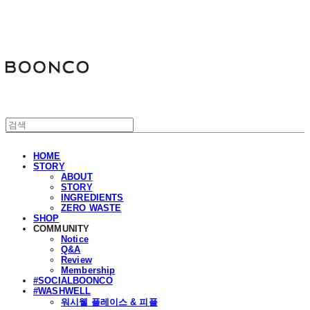
분코
HOME
STORY
ABOUT
STORY
INGREDIENTS
ZERO WASTE
SHOP
COMMUNITY
Notice
Q&A
Review
Membership
#SOCIALBOONCO
#WASHWELL
워시웰 플레이스 & 피플