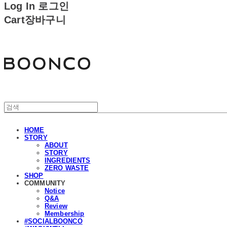
Log In
로그인
Cart
장바구니
분코
HOME
STORY
ABOUT
STORY
INGREDIENTS
ZERO WASTE
SHOP
COMMUNITY
Notice
Q&A
Review
Membership
#SOCIALBOONCO