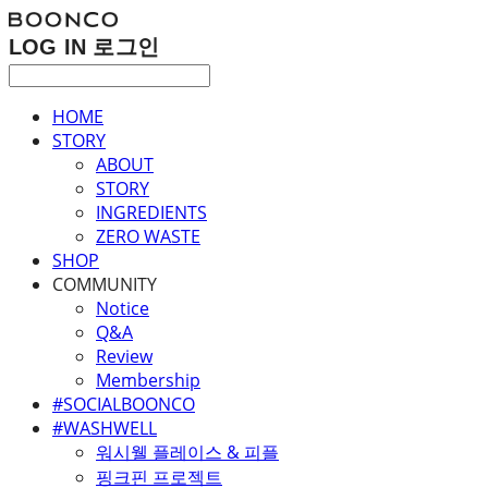
LOG IN
로그인
HOME
STORY
ABOUT
STORY
INGREDIENTS
ZERO WASTE
SHOP
COMMUNITY
Notice
Q&A
Review
Membership
#SOCIALBOONCO
#WASHWELL
워시웰 플레이스 & 피플
핑크핀 프로젝트