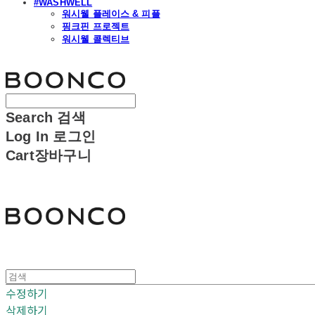
#WASHWELL
워시웰 플레이스 & 피플
핑크핀 프로젝트
워시웰 콜렉티브
분코
Search
검색
Log In
로그인
Cart
장바구니
분코
수정하기
삭제하기