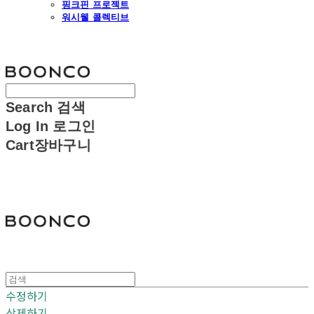
핑크핀 프로젝트
워시웰 콜렉티브
분코
Search
검색
Log In
로그인
Cart
장바구니
분코
수정하기
삭제하기