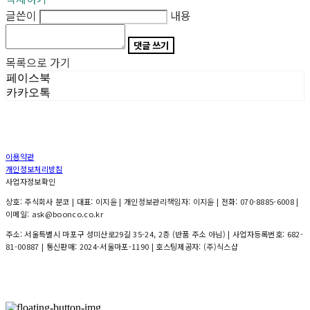
글쓴이
내용
댓글 쓰기
목록으로 가기
페이스북
카카오톡
이용약관
개인정보처리방침
사업자정보확인
상호: 주식회사 분코 | 대표: 이지윤 | 개인정보관리책임자: 이지윤 | 전화: 070-8885-6008 |
이메일: ask@boonco.co.kr
주소: 서울특별시 마포구 성미산로29길 35-24, 2층 (반품 주소 아님) | 사업자등록번호:
682-
81-00887
| 통신판매:
2024-서울마포-1190
| 호스팅제공자: (주)식스샵