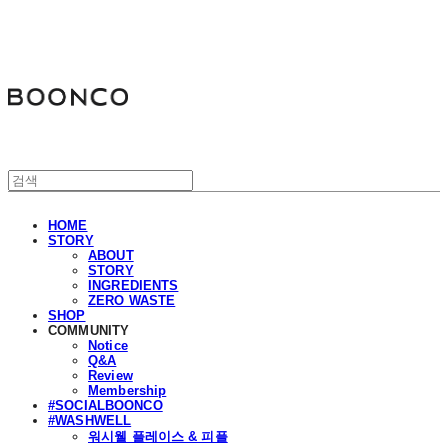
분코
HOME
STORY
ABOUT
STORY
INGREDIENTS
ZERO WASTE
SHOP
COMMUNITY
Notice
Q&A
Review
Membership
#SOCIALBOONCO
#WASHWELL
워시웰 플레이스 & 피플