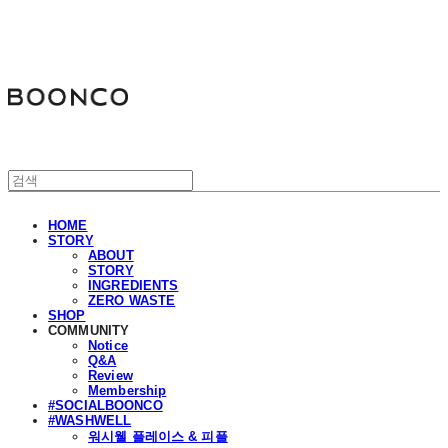
분코
HOME
STORY
ABOUT
STORY
INGREDIENTS
ZERO WASTE
SHOP
COMMUNITY
Notice
Q&A
Review
Membership
#SOCIALBOONCO
#WASHWELL
워시웰 플레이스 & 피플