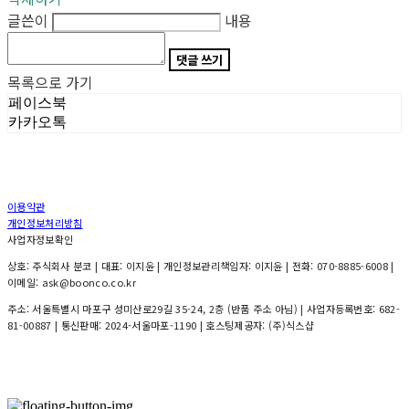
글쓴이
내용
댓글 쓰기
목록으로 가기
페이스북
카카오톡
이용약관
개인정보처리방침
사업자정보확인
상호: 주식회사 분코 | 대표: 이지윤 | 개인정보관리책임자: 이지윤 | 전화: 070-8885-6008 |
이메일: ask@boonco.co.kr
주소: 서울특별시 마포구 성미산로29길 35-24, 2층 (반품 주소 아님) | 사업자등록번호:
682-
81-00887
| 통신판매:
2024-서울마포-1190
| 호스팅제공자: (주)식스샵