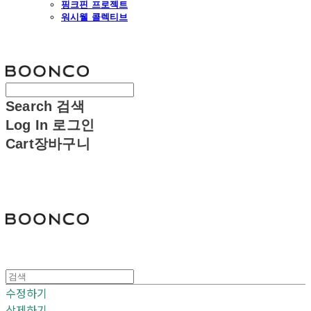
핑크핀 프로젝트
워시웰 콜렉티브
분코
Search
검색
Log In
로그인
Cart
장바구니
분코
수정하기
삭제하기