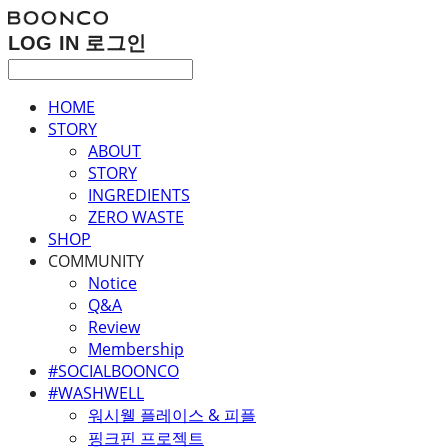
LOG IN
로그인
HOME
STORY
ABOUT
STORY
INGREDIENTS
ZERO WASTE
SHOP
COMMUNITY
Notice
Q&A
Review
Membership
#SOCIALBOONCO
#WASHWELL
워시웰 플레이스 & 피플
핑크핀 프로젝트