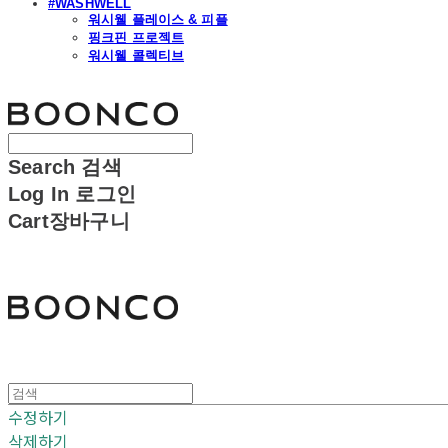
#WASHWELL
워시웰 플레이스 & 피플
핑크핀 프로젝트
워시웰 콜렉티브
분코
Search
검색
Log In
로그인
Cart
장바구니
분코
수정하기
삭제하기