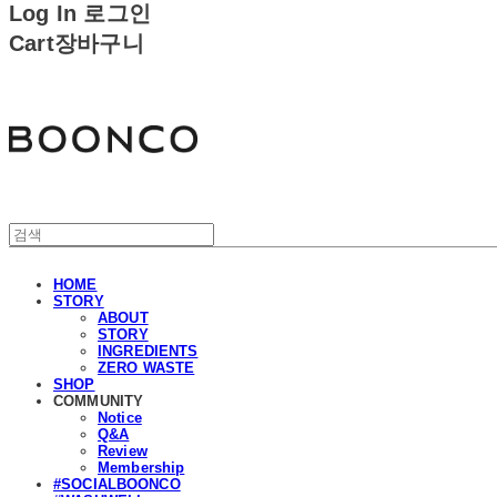
Log In
로그인
Cart
장바구니
분코
HOME
STORY
ABOUT
STORY
INGREDIENTS
ZERO WASTE
SHOP
COMMUNITY
Notice
Q&A
Review
Membership
#SOCIALBOONCO