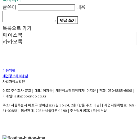
글쓴이
내용
댓글 쓰기
목록으로 가기
페이스북
카카오톡
이용약관
개인정보처리방침
사업자정보확인
상호: 주식회사 분코 | 대표: 이지윤 | 개인정보관리책임자: 이지윤 | 전화: 070-8885-6008 |
이메일: ask@boonco.co.kr
주소: 서울특별시 마포구 성미산로29길 35-24, 2층 (반품 주소 아님) | 사업자등록번호:
682-
81-00887
| 통신판매:
2024-서울마포-1190
| 호스팅제공자: (주)식스샵