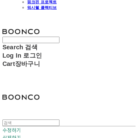
핑크핀 프로젝트
워시웰 콜렉티브
분코
Search
검색
Log In
로그인
Cart
장바구니
분코
수정하기
삭제하기