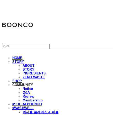
분코
HOME
STORY
ABOUT
STORY
INGREDIENTS
ZERO WASTE
SHOP
COMMUNITY
Notice
Q&A
Review
Membership
#SOCIALBOONCO
#WASHWELL
워시웰 플레이스 & 피플