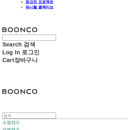
핑크핀 프로젝트
워시웰 콜렉티브
분코
Search
검색
Log In
로그인
Cart
장바구니
분코
수정하기
삭제하기