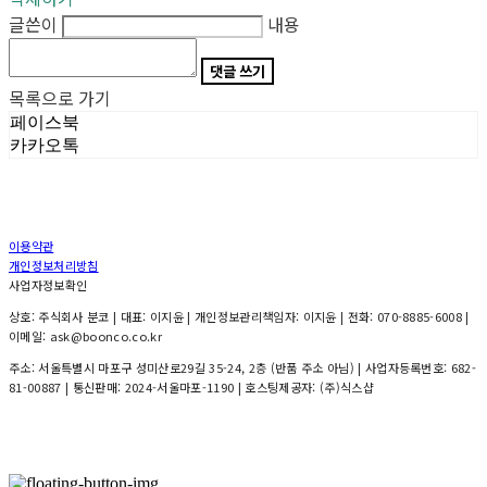
글쓴이
내용
댓글 쓰기
목록으로 가기
페이스북
카카오톡
이용약관
개인정보처리방침
사업자정보확인
상호: 주식회사 분코 | 대표: 이지윤 | 개인정보관리책임자: 이지윤 | 전화: 070-8885-6008 |
이메일: ask@boonco.co.kr
주소: 서울특별시 마포구 성미산로29길 35-24, 2층 (반품 주소 아님) | 사업자등록번호:
682-
81-00887
| 통신판매:
2024-서울마포-1190
| 호스팅제공자: (주)식스샵