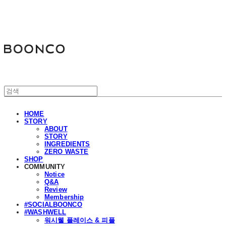
분코
HOME
STORY
ABOUT
STORY
INGREDIENTS
ZERO WASTE
SHOP
COMMUNITY
Notice
Q&A
Review
Membership
#SOCIALBOONCO
#WASHWELL
워시웰 플레이스 & 피플