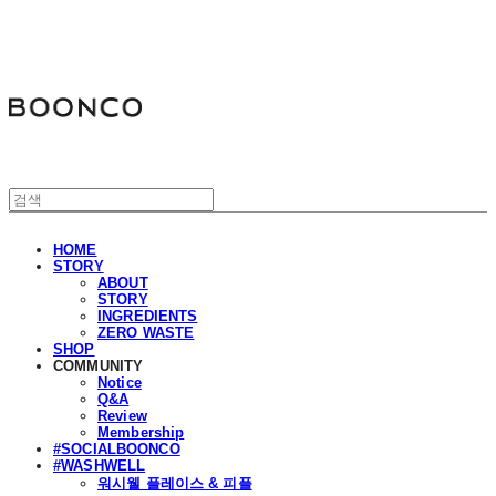
분코
HOME
STORY
ABOUT
STORY
INGREDIENTS
ZERO WASTE
SHOP
COMMUNITY
Notice
Q&A
Review
Membership
#SOCIALBOONCO
#WASHWELL
워시웰 플레이스 & 피플