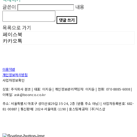
글쓴이
내용
댓글 쓰기
목록으로 가기
페이스북
카카오톡
이용약관
개인정보처리방침
사업자정보확인
상호: 주식회사 분코 | 대표: 이지윤 | 개인정보관리책임자: 이지윤 | 전화: 070-8885-6008 |
이메일: ask@boonco.co.kr
주소: 서울특별시 마포구 성미산로29길 35-24, 2층 (반품 주소 아님) | 사업자등록번호:
682-
81-00887
| 통신판매:
2024-서울마포-1190
| 호스팅제공자: (주)식스샵