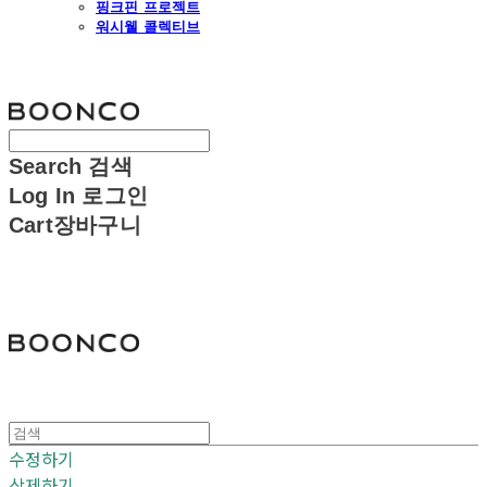
핑크핀 프로젝트
워시웰 콜렉티브
분코
Search
검색
Log In
로그인
Cart
장바구니
분코
수정하기
삭제하기