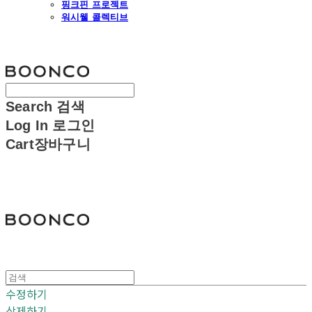
핑크핀 프로젝트
워시웰 콜렉티브
분코
Search
검색
Log In
로그인
Cart
장바구니
분코
수정하기
삭제하기