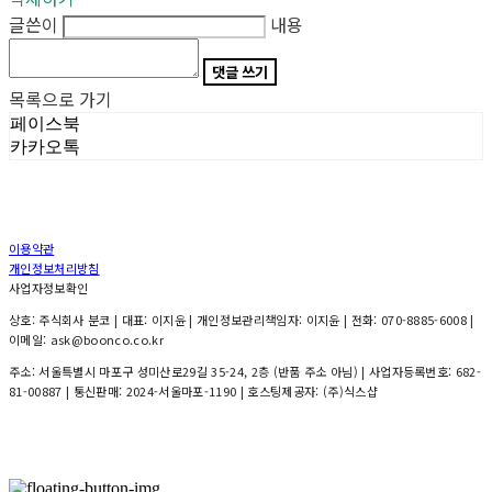
글쓴이
내용
댓글 쓰기
목록으로 가기
페이스북
카카오톡
이용약관
개인정보처리방침
사업자정보확인
상호: 주식회사 분코 | 대표: 이지윤 | 개인정보관리책임자: 이지윤 | 전화: 070-8885-6008 |
이메일: ask@boonco.co.kr
주소: 서울특별시 마포구 성미산로29길 35-24, 2층 (반품 주소 아님) | 사업자등록번호:
682-
81-00887
| 통신판매:
2024-서울마포-1190
| 호스팅제공자: (주)식스샵