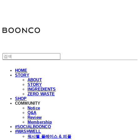
분코
HOME
STORY
ABOUT
STORY
INGREDIENTS
ZERO WASTE
SHOP
COMMUNITY
Notice
Q&A
Review
Membership
#SOCIALBOONCO
#WASHWELL
워시웰 플레이스 & 피플