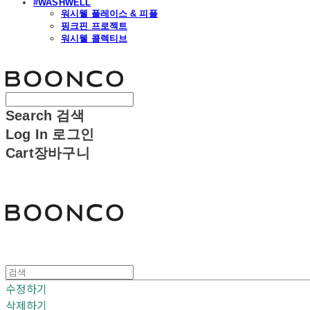
#WASHWELL
워시웰 플레이스 & 피플
핑크핀 프로젝트
워시웰 콜렉티브
분코
Search
검색
Log In
로그인
Cart
장바구니
분코
수정하기
삭제하기