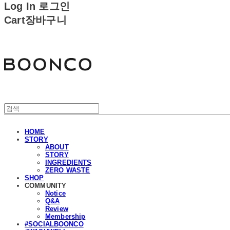
Log In
로그인
Cart
장바구니
분코
HOME
STORY
ABOUT
STORY
INGREDIENTS
ZERO WASTE
SHOP
COMMUNITY
Notice
Q&A
Review
Membership
#SOCIALBOONCO