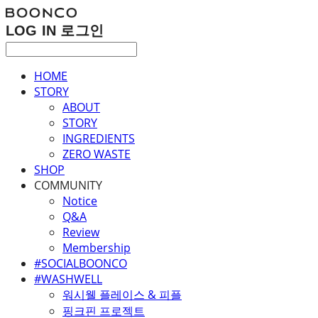
LOG IN
로그인
HOME
STORY
ABOUT
STORY
INGREDIENTS
ZERO WASTE
SHOP
COMMUNITY
Notice
Q&A
Review
Membership
#SOCIALBOONCO
#WASHWELL
워시웰 플레이스 & 피플
핑크핀 프로젝트