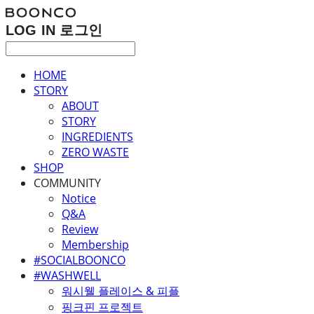
LOG IN
로그인
HOME
STORY
ABOUT
STORY
INGREDIENTS
ZERO WASTE
SHOP
COMMUNITY
Notice
Q&A
Review
Membership
#SOCIALBOONCO
#WASHWELL
워시웰 플레이스 & 피플
핑크핀 프로젝트