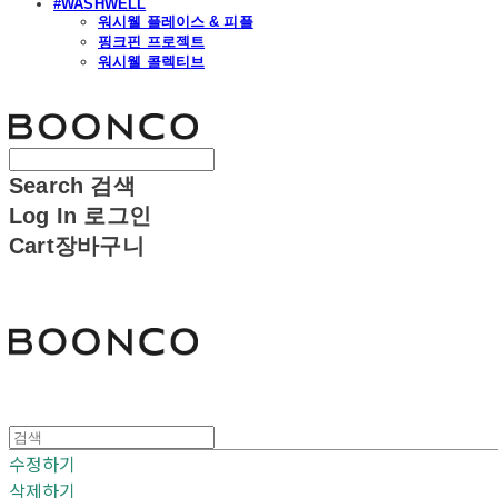
#WASHWELL
워시웰 플레이스 & 피플
핑크핀 프로젝트
워시웰 콜렉티브
분코
Search
검색
Log In
로그인
Cart
장바구니
분코
수정하기
삭제하기