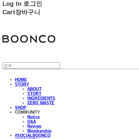
Log In
로그인
Cart
장바구니
분코
HOME
STORY
ABOUT
STORY
INGREDIENTS
ZERO WASTE
SHOP
COMMUNITY
Notice
Q&A
Review
Membership
#SOCIALBOONCO