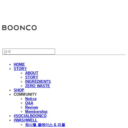
분코
HOME
STORY
ABOUT
STORY
INGREDIENTS
ZERO WASTE
SHOP
COMMUNITY
Notice
Q&A
Review
Membership
#SOCIALBOONCO
#WASHWELL
워시웰 플레이스 & 피플