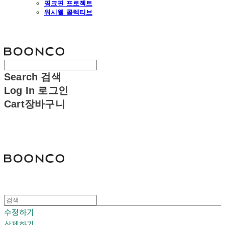
핑크핀 프로젝트
워시웰 콜렉티브
분코
Search
검색
Log In
로그인
Cart
장바구니
분코
수정하기
삭제하기