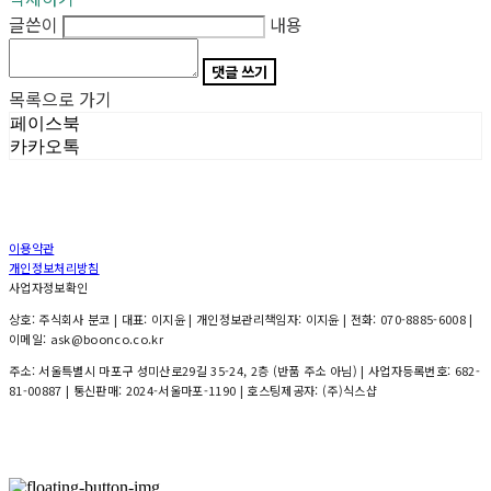
글쓴이
내용
댓글 쓰기
목록으로 가기
페이스북
카카오톡
이용약관
개인정보처리방침
사업자정보확인
상호: 주식회사 분코 | 대표: 이지윤 | 개인정보관리책임자: 이지윤 | 전화: 070-8885-6008 |
이메일: ask@boonco.co.kr
주소: 서울특별시 마포구 성미산로29길 35-24, 2층 (반품 주소 아님) | 사업자등록번호:
682-
81-00887
| 통신판매:
2024-서울마포-1190
| 호스팅제공자: (주)식스샵