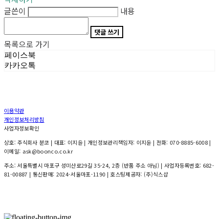
글쓴이
내용
댓글 쓰기
목록으로 가기
페이스북
카카오톡
이용약관
개인정보처리방침
사업자정보확인
상호: 주식회사 분코 | 대표: 이지윤 | 개인정보관리책임자: 이지윤 | 전화: 070-8885-6008 |
이메일: ask@boonco.co.kr
주소: 서울특별시 마포구 성미산로29길 35-24, 2층 (반품 주소 아님) | 사업자등록번호:
682-
81-00887
| 통신판매:
2024-서울마포-1190
| 호스팅제공자: (주)식스샵