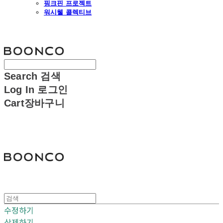
핑크핀 프로젝트
워시웰 콜렉티브
분코
Search
검색
Log In
로그인
Cart
장바구니
분코
수정하기
삭제하기