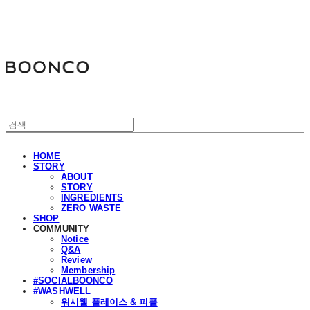
분코
HOME
STORY
ABOUT
STORY
INGREDIENTS
ZERO WASTE
SHOP
COMMUNITY
Notice
Q&A
Review
Membership
#SOCIALBOONCO
#WASHWELL
워시웰 플레이스 & 피플