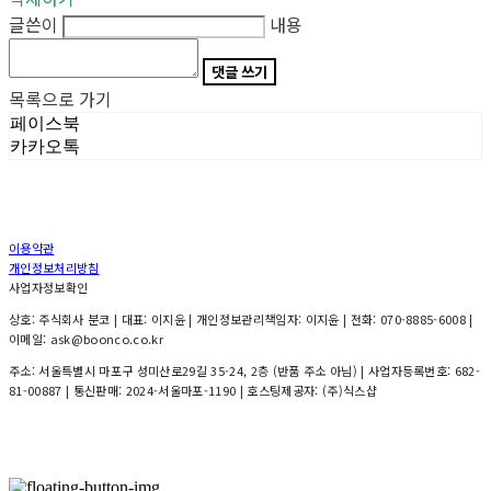
글쓴이
내용
댓글 쓰기
목록으로 가기
페이스북
카카오톡
이용약관
개인정보처리방침
사업자정보확인
상호: 주식회사 분코 | 대표: 이지윤 | 개인정보관리책임자: 이지윤 | 전화: 070-8885-6008 |
이메일: ask@boonco.co.kr
주소: 서울특별시 마포구 성미산로29길 35-24, 2층 (반품 주소 아님) | 사업자등록번호:
682-
81-00887
| 통신판매:
2024-서울마포-1190
| 호스팅제공자: (주)식스샵