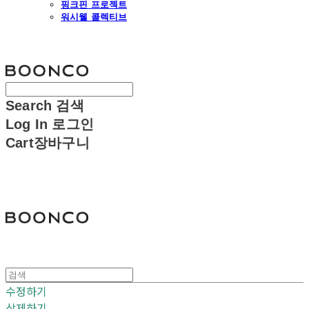
핑크핀 프로젝트
워시웰 콜렉티브
분코
Search
검색
Log In
로그인
Cart
장바구니
분코
수정하기
삭제하기