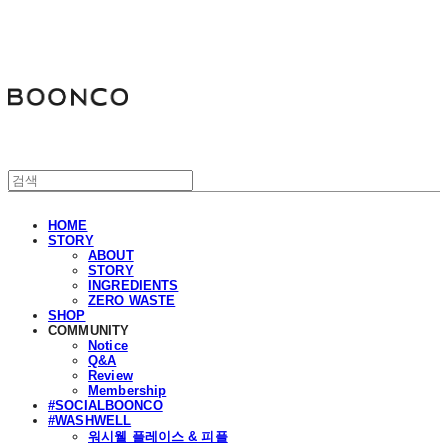
분코
HOME
STORY
ABOUT
STORY
INGREDIENTS
ZERO WASTE
SHOP
COMMUNITY
Notice
Q&A
Review
Membership
#SOCIALBOONCO
#WASHWELL
워시웰 플레이스 & 피플