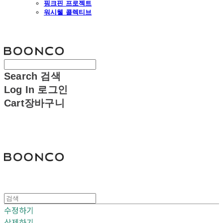
핑크핀 프로젝트
워시웰 콜렉티브
분코
Search
검색
Log In
로그인
Cart
장바구니
분코
수정하기
삭제하기