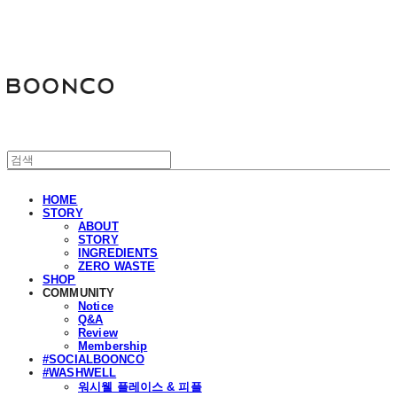
분코
HOME
STORY
ABOUT
STORY
INGREDIENTS
ZERO WASTE
SHOP
COMMUNITY
Notice
Q&A
Review
Membership
#SOCIALBOONCO
#WASHWELL
워시웰 플레이스 & 피플