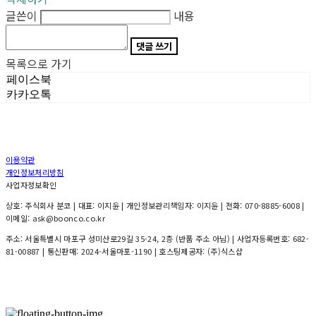
글쓴이
내용
댓글 쓰기
목록으로 가기
페이스북
카카오톡
이용약관
개인정보처리방침
사업자정보확인
상호: 주식회사 분코 | 대표: 이지윤 | 개인정보관리책임자: 이지윤 | 전화: 070-8885-6008 |
이메일: ask@boonco.co.kr
주소: 서울특별시 마포구 성미산로29길 35-24, 2층 (반품 주소 아님) | 사업자등록번호:
682-
81-00887
| 통신판매:
2024-서울마포-1190
| 호스팅제공자: (주)식스샵