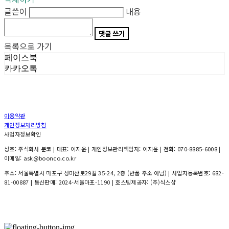
글쓴이
내용
댓글 쓰기
목록으로 가기
페이스북
카카오톡
이용약관
개인정보처리방침
사업자정보확인
상호: 주식회사 분코 | 대표: 이지윤 | 개인정보관리책임자: 이지윤 | 전화: 070-8885-6008 |
이메일: ask@boonco.co.kr
주소: 서울특별시 마포구 성미산로29길 35-24, 2층 (반품 주소 아님) | 사업자등록번호:
682-
81-00887
| 통신판매:
2024-서울마포-1190
| 호스팅제공자: (주)식스샵