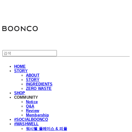
분코
HOME
STORY
ABOUT
STORY
INGREDIENTS
ZERO WASTE
SHOP
COMMUNITY
Notice
Q&A
Review
Membership
#SOCIALBOONCO
#WASHWELL
워시웰 플레이스 & 피플