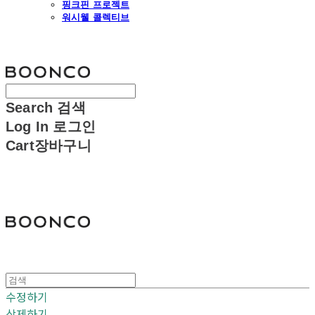
핑크핀 프로젝트
워시웰 콜렉티브
분코
Search
검색
Log In
로그인
Cart
장바구니
분코
수정하기
삭제하기