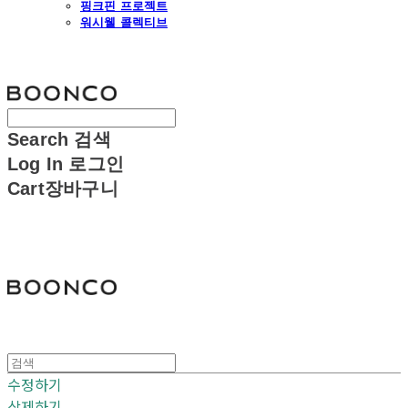
핑크핀 프로젝트
워시웰 콜렉티브
분코
Search
검색
Log In
로그인
Cart
장바구니
분코
수정하기
삭제하기