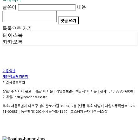
글쓴이
내용
댓글 쓰기
목록으로 가기
페이스북
카카오톡
이용약관
개인정보처리방침
사업자정보확인
상호: 주식회사 분코 | 대표: 이지윤 | 개인정보관리책임자: 이지윤 | 전화: 070-8885-6008 |
이메일: ask@boonco.co.kr
주소: 서울특별시 마포구 성미산로29길 35-24, 2층 (반품 주소 아님) | 사업자등록번호:
682-
81-00887
| 통신판매:
2024-서울마포-1190
| 호스팅제공자: (주)식스샵