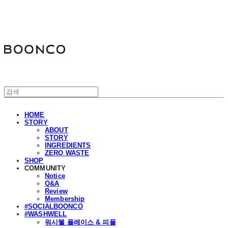
분코
HOME
STORY
ABOUT
STORY
INGREDIENTS
ZERO WASTE
SHOP
COMMUNITY
Notice
Q&A
Review
Membership
#SOCIALBOONCO
#WASHWELL
워시웰 플레이스 & 피플