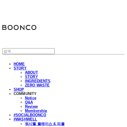
분코
HOME
STORY
ABOUT
STORY
INGREDIENTS
ZERO WASTE
SHOP
COMMUNITY
Notice
Q&A
Review
Membership
#SOCIALBOONCO
#WASHWELL
워시웰 플레이스 & 피플