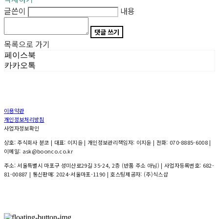
글쓴이
내용
댓글 쓰기
목록으로 가기
페이스북
카카오톡
이용약관
개인정보처리방침
사업자정보확인
상호: 주식회사 분코 | 대표: 이지윤 | 개인정보관리책임자: 이지윤 | 전화: 070-8885-6008 |
이메일: ask@boonco.co.kr
주소: 서울특별시 마포구 성미산로29길 35-24, 2층 (반품 주소 아님) | 사업자등록번호:
682-
81-00887
| 통신판매:
2024-서울마포-1190
| 호스팅제공자: (주)식스샵