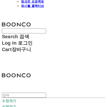
핑크핀 프로젝트
워시웰 콜렉티브
분코
Search
검색
Log In
로그인
Cart
장바구니
분코
수정하기
삭제하기