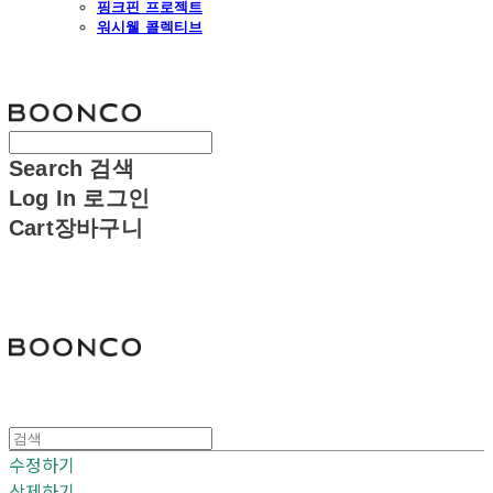
핑크핀 프로젝트
워시웰 콜렉티브
분코
Search
검색
Log In
로그인
Cart
장바구니
분코
수정하기
삭제하기