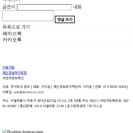
글쓴이
내용
댓글 쓰기
목록으로 가기
페이스북
카카오톡
이용약관
개인정보처리방침
사업자정보확인
상호: 주식회사 분코 | 대표: 이지윤 | 개인정보관리책임자: 이지윤 | 전화: 070-8885-6008 |
이메일: ask@boonco.co.kr
주소: 서울특별시 마포구 성미산로29길 35-24, 2층 (반품 주소 아님) | 사업자등록번호:
682-
81-00887
| 통신판매:
2024-서울마포-1190
| 호스팅제공자: (주)식스샵