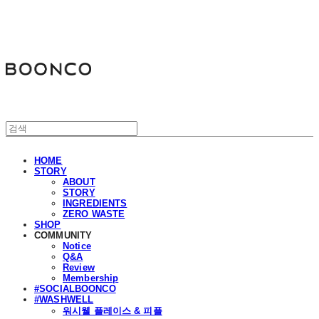
분코
HOME
STORY
ABOUT
STORY
INGREDIENTS
ZERO WASTE
SHOP
COMMUNITY
Notice
Q&A
Review
Membership
#SOCIALBOONCO
#WASHWELL
워시웰 플레이스 & 피플