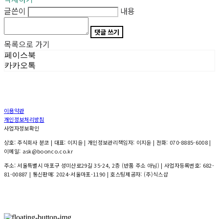
글쓴이
내용
댓글 쓰기
목록으로 가기
페이스북
카카오톡
이용약관
개인정보처리방침
사업자정보확인
상호: 주식회사 분코 | 대표: 이지윤 | 개인정보관리책임자: 이지윤 | 전화: 070-8885-6008 |
이메일: ask@boonco.co.kr
주소: 서울특별시 마포구 성미산로29길 35-24, 2층 (반품 주소 아님) | 사업자등록번호:
682-
81-00887
| 통신판매:
2024-서울마포-1190
| 호스팅제공자: (주)식스샵