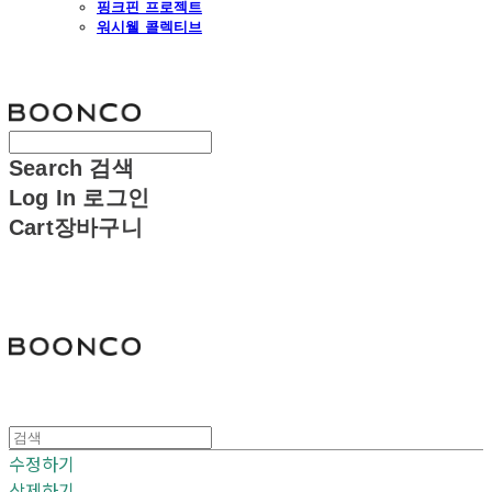
핑크핀 프로젝트
워시웰 콜렉티브
분코
Search
검색
Log In
로그인
Cart
장바구니
분코
수정하기
삭제하기