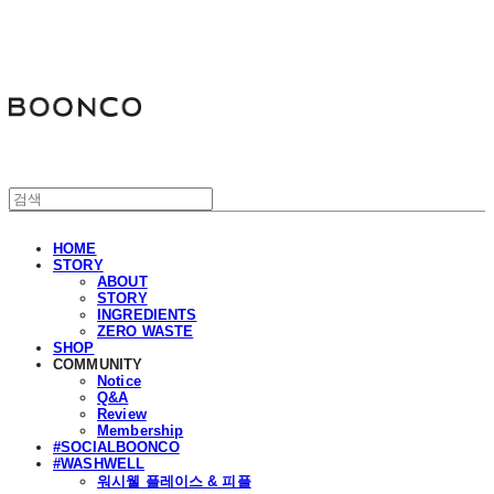
분코
HOME
STORY
ABOUT
STORY
INGREDIENTS
ZERO WASTE
SHOP
COMMUNITY
Notice
Q&A
Review
Membership
#SOCIALBOONCO
#WASHWELL
워시웰 플레이스 & 피플