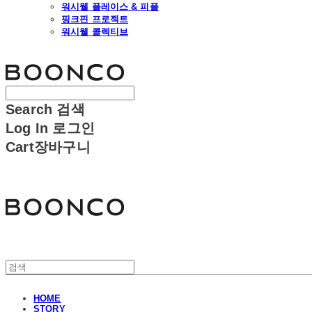
워시웰 플레이스 & 피플
핑크핀 프로젝트
워시웰 콜렉티브
분코
Search
검색
Log In
로그인
Cart
장바구니
분코
HOME
STORY