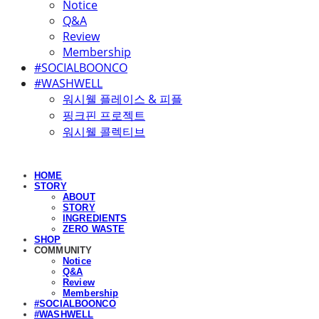
Notice
Q&A
Review
Membership
#SOCIALBOONCO
#WASHWELL
워시웰 플레이스 & 피플
핑크핀 프로젝트
워시웰 콜렉티브
HOME
STORY
ABOUT
STORY
INGREDIENTS
ZERO WASTE
SHOP
COMMUNITY
Notice
Q&A
Review
Membership
#SOCIALBOONCO
#WASHWELL