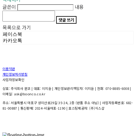
글쓴이
내용
댓글 쓰기
목록으로 가기
페이스북
카카오톡
이용약관
개인정보처리방침
사업자정보확인
상호: 주식회사 분코 | 대표: 이지윤 | 개인정보관리책임자: 이지윤 | 전화: 070-8885-6008 |
이메일: ask@boonco.co.kr
주소: 서울특별시 마포구 성미산로29길 35-24, 2층 (반품 주소 아님) | 사업자등록번호:
682-
81-00887
| 통신판매:
2024-서울마포-1190
| 호스팅제공자: (주)식스샵