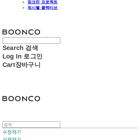
핑크핀 프로젝트
워시웰 콜렉티브
분코
Search
검색
Log In
로그인
Cart
장바구니
분코
수정하기
삭제하기