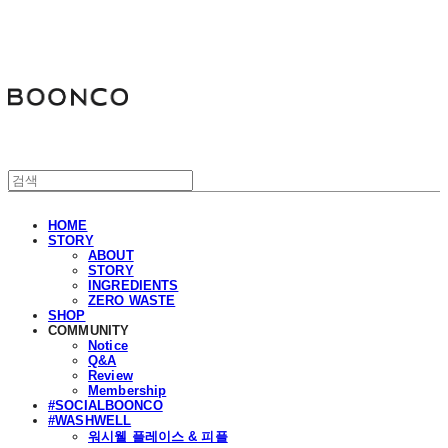
분코
HOME
STORY
ABOUT
STORY
INGREDIENTS
ZERO WASTE
SHOP
COMMUNITY
Notice
Q&A
Review
Membership
#SOCIALBOONCO
#WASHWELL
워시웰 플레이스 & 피플