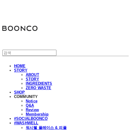
분코
HOME
STORY
ABOUT
STORY
INGREDIENTS
ZERO WASTE
SHOP
COMMUNITY
Notice
Q&A
Review
Membership
#SOCIALBOONCO
#WASHWELL
워시웰 플레이스 & 피플