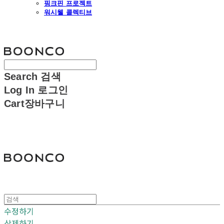
핑크핀 프로젝트
워시웰 콜렉티브
분코
Search
검색
Log In
로그인
Cart
장바구니
분코
수정하기
삭제하기