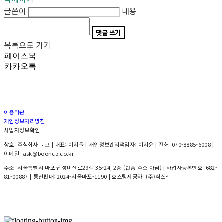
글쓴이
내용
댓글 쓰기
목록으로 가기
페이스북
카카오톡
이용약관
개인정보처리방침
사업자정보확인
상호: 주식회사 분코 | 대표: 이지윤 | 개인정보관리책임자: 이지윤 | 전화: 070-8885-6008 |
이메일: ask@boonco.co.kr
주소: 서울특별시 마포구 성미산로29길 35-24, 2층 (반품 주소 아님) | 사업자등록번호:
682-
81-00887
| 통신판매:
2024-서울마포-1190
| 호스팅제공자: (주)식스샵