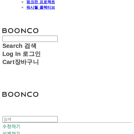
핑크핀 프로젝트
워시웰 콜렉티브
분코
Search
검색
Log In
로그인
Cart
장바구니
분코
수정하기
삭제하기