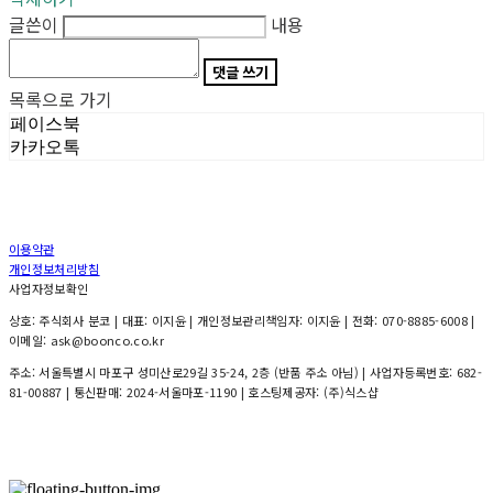
글쓴이
내용
댓글 쓰기
목록으로 가기
페이스북
카카오톡
이용약관
개인정보처리방침
사업자정보확인
상호: 주식회사 분코 | 대표: 이지윤 | 개인정보관리책임자: 이지윤 | 전화: 070-8885-6008 |
이메일: ask@boonco.co.kr
주소: 서울특별시 마포구 성미산로29길 35-24, 2층 (반품 주소 아님) | 사업자등록번호:
682-
81-00887
| 통신판매:
2024-서울마포-1190
| 호스팅제공자: (주)식스샵