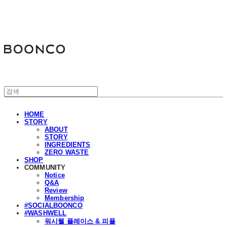
분코
HOME
STORY
ABOUT
STORY
INGREDIENTS
ZERO WASTE
SHOP
COMMUNITY
Notice
Q&A
Review
Membership
#SOCIALBOONCO
#WASHWELL
워시웰 플레이스 & 피플