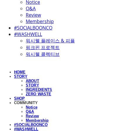
Notice
Q&A
Review
Membership
#SOCIALBOONCO
#WASHWELL
워시웰 플레이스 & 피플
핑크핀 프로젝트
워시웰 콜렉티브
HOME
STORY
ABOUT
STORY
INGREDIENTS
ZERO WASTE
SHOP
COMMUNITY
Notice
Q&A
Review
Membership
#SOCIALBOONCO
#WASHWELL