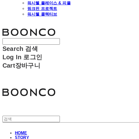
워시웰 플레이스 & 피플
핑크핀 프로젝트
워시웰 콜렉티브
분코
Search
검색
Log In
로그인
Cart
장바구니
분코
HOME
STORY