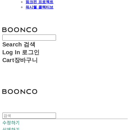
핑크핀 프로젝트
워시웰 콜렉티브
분코
Search
검색
Log In
로그인
Cart
장바구니
분코
수정하기
삭제하기