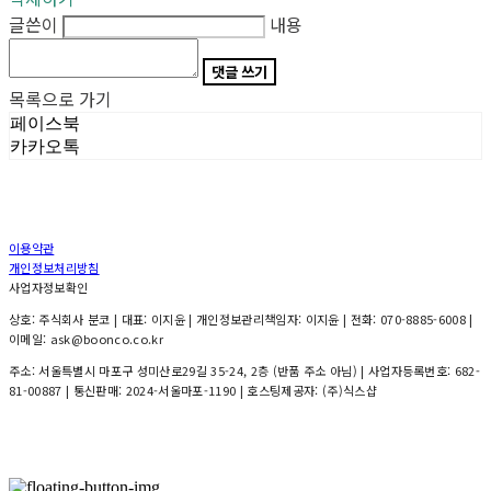
글쓴이
내용
댓글 쓰기
목록으로 가기
페이스북
카카오톡
이용약관
개인정보처리방침
사업자정보확인
상호: 주식회사 분코 | 대표: 이지윤 | 개인정보관리책임자: 이지윤 | 전화: 070-8885-6008 |
이메일: ask@boonco.co.kr
주소: 서울특별시 마포구 성미산로29길 35-24, 2층 (반품 주소 아님) | 사업자등록번호:
682-
81-00887
| 통신판매:
2024-서울마포-1190
| 호스팅제공자: (주)식스샵