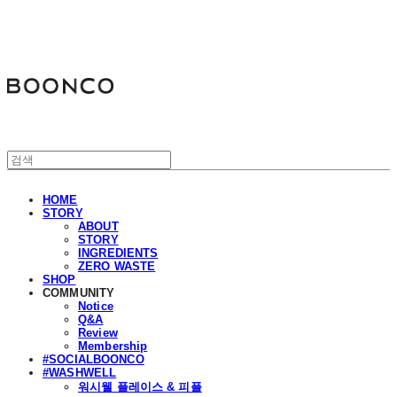
분코
HOME
STORY
ABOUT
STORY
INGREDIENTS
ZERO WASTE
SHOP
COMMUNITY
Notice
Q&A
Review
Membership
#SOCIALBOONCO
#WASHWELL
워시웰 플레이스 & 피플