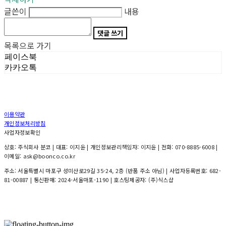
글쓴이
내용
댓글 쓰기
목록으로 가기
페이스북
카카오톡
이용약관
개인정보처리방침
사업자정보확인
상호: 주식회사 분코 | 대표: 이지윤 | 개인정보관리책임자: 이지윤 | 전화: 070-8885-6008 |
이메일: ask@boonco.co.kr
주소: 서울특별시 마포구 성미산로29길 35-24, 2층 (반품 주소 아님) | 사업자등록번호:
682-
81-00887
| 통신판매:
2024-서울마포-1190
| 호스팅제공자: (주)식스샵