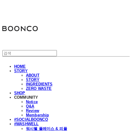
분코
HOME
STORY
ABOUT
STORY
INGREDIENTS
ZERO WASTE
SHOP
COMMUNITY
Notice
Q&A
Review
Membership
#SOCIALBOONCO
#WASHWELL
워시웰 플레이스 & 피플