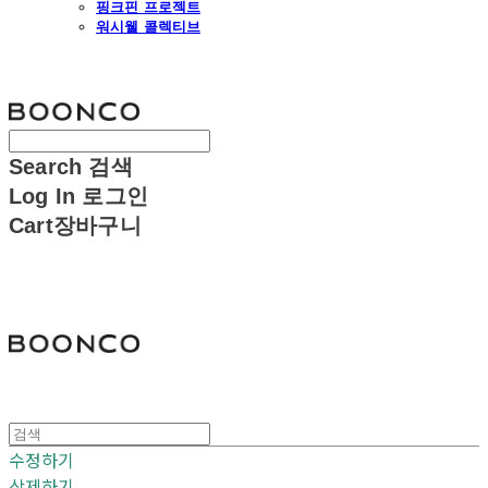
핑크핀 프로젝트
워시웰 콜렉티브
분코
Search
검색
Log In
로그인
Cart
장바구니
분코
수정하기
삭제하기