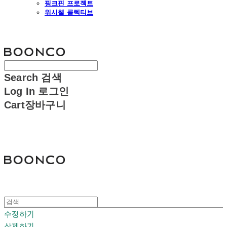
핑크핀 프로젝트
워시웰 콜렉티브
분코
Search
검색
Log In
로그인
Cart
장바구니
분코
수정하기
삭제하기