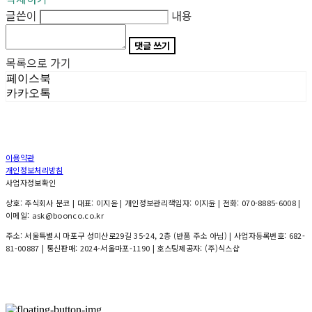
글쓴이
내용
댓글 쓰기
목록으로 가기
페이스북
카카오톡
이용약관
개인정보처리방침
사업자정보확인
상호: 주식회사 분코 | 대표: 이지윤 | 개인정보관리책임자: 이지윤 | 전화: 070-8885-6008 |
이메일: ask@boonco.co.kr
주소: 서울특별시 마포구 성미산로29길 35-24, 2층 (반품 주소 아님) | 사업자등록번호:
682-
81-00887
| 통신판매:
2024-서울마포-1190
| 호스팅제공자: (주)식스샵