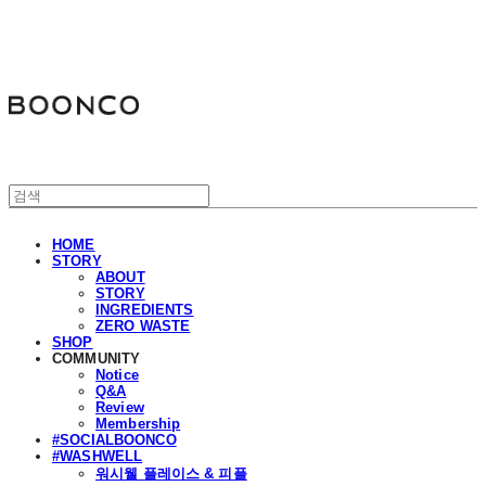
분코
HOME
STORY
ABOUT
STORY
INGREDIENTS
ZERO WASTE
SHOP
COMMUNITY
Notice
Q&A
Review
Membership
#SOCIALBOONCO
#WASHWELL
워시웰 플레이스 & 피플