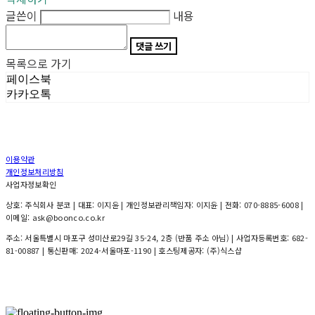
글쓴이
내용
댓글 쓰기
목록으로 가기
페이스북
카카오톡
이용약관
개인정보처리방침
사업자정보확인
상호: 주식회사 분코 | 대표: 이지윤 | 개인정보관리책임자: 이지윤 | 전화: 070-8885-6008 |
이메일: ask@boonco.co.kr
주소: 서울특별시 마포구 성미산로29길 35-24, 2층 (반품 주소 아님) | 사업자등록번호:
682-
81-00887
| 통신판매:
2024-서울마포-1190
| 호스팅제공자: (주)식스샵