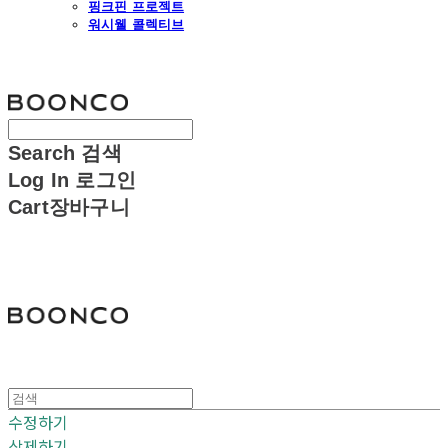
핑크핀 프로젝트
워시웰 콜렉티브
분코
Search
검색
Log In
로그인
Cart
장바구니
분코
수정하기
삭제하기