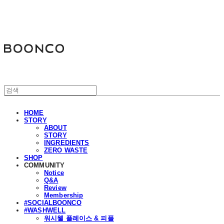
분코
HOME
STORY
ABOUT
STORY
INGREDIENTS
ZERO WASTE
SHOP
COMMUNITY
Notice
Q&A
Review
Membership
#SOCIALBOONCO
#WASHWELL
워시웰 플레이스 & 피플