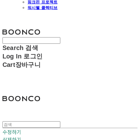
핑크핀 프로젝트
워시웰 콜렉티브
분코
Search
검색
Log In
로그인
Cart
장바구니
분코
수정하기
삭제하기