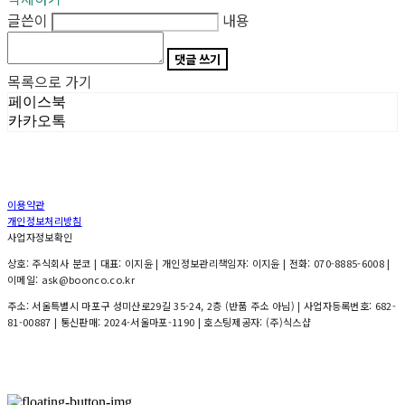
글쓴이
내용
댓글 쓰기
목록으로 가기
페이스북
카카오톡
이용약관
개인정보처리방침
사업자정보확인
상호: 주식회사 분코 | 대표: 이지윤 | 개인정보관리책임자: 이지윤 | 전화: 070-8885-6008 |
이메일: ask@boonco.co.kr
주소: 서울특별시 마포구 성미산로29길 35-24, 2층 (반품 주소 아님) | 사업자등록번호:
682-
81-00887
| 통신판매:
2024-서울마포-1190
| 호스팅제공자: (주)식스샵