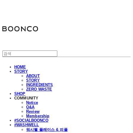
분코
HOME
STORY
ABOUT
STORY
INGREDIENTS
ZERO WASTE
SHOP
COMMUNITY
Notice
Q&A
Review
Membership
#SOCIALBOONCO
#WASHWELL
워시웰 플레이스 & 피플