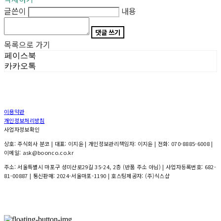
글쓴이
내용
댓글 쓰기
목록으로 가기
페이스북
카카오톡
이용약관
개인정보처리방침
사업자정보확인
상호: 주식회사 분코 | 대표: 이지윤 | 개인정보관리책임자: 이지윤 | 전화: 070-8885-6008 |
이메일: ask@boonco.co.kr
주소: 서울특별시 마포구 성미산로29길 35-24, 2층 (반품 주소 아님) | 사업자등록번호:
682-
81-00887
| 통신판매:
2024-서울마포-1190
| 호스팅제공자: (주)식스샵