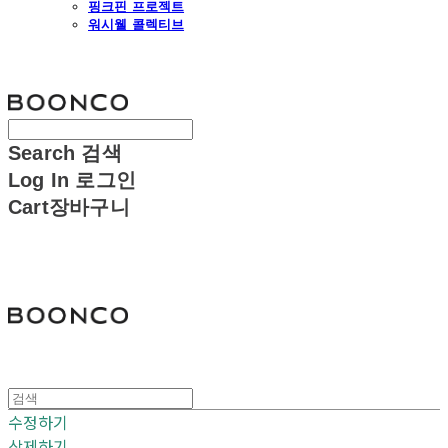
핑크핀 프로젝트
워시웰 콜렉티브
분코
Search
검색
Log In
로그인
Cart
장바구니
분코
수정하기
삭제하기