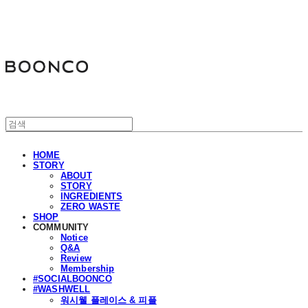
분코
HOME
STORY
ABOUT
STORY
INGREDIENTS
ZERO WASTE
SHOP
COMMUNITY
Notice
Q&A
Review
Membership
#SOCIALBOONCO
#WASHWELL
워시웰 플레이스 & 피플