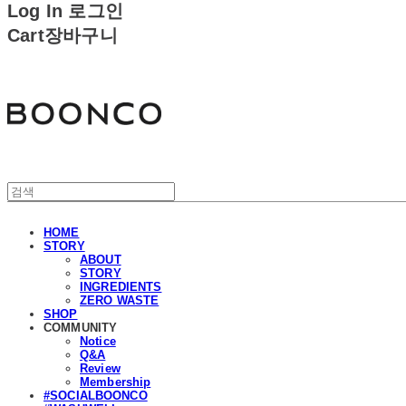
Log In
로그인
Cart
장바구니
분코
HOME
STORY
ABOUT
STORY
INGREDIENTS
ZERO WASTE
SHOP
COMMUNITY
Notice
Q&A
Review
Membership
#SOCIALBOONCO