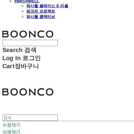
#WASHWELL
워시웰 플레이스 & 피플
핑크핀 프로젝트
워시웰 콜렉티브
분코
Search
검색
Log In
로그인
Cart
장바구니
분코
수정하기
삭제하기