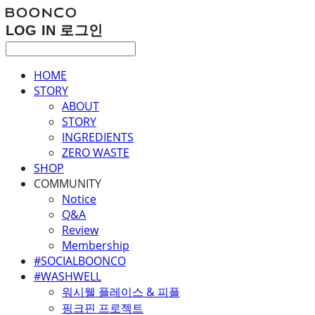
LOG IN
로그인
HOME
STORY
ABOUT
STORY
INGREDIENTS
ZERO WASTE
SHOP
COMMUNITY
Notice
Q&A
Review
Membership
#SOCIALBOONCO
#WASHWELL
워시웰 플레이스 & 피플
핑크핀 프로젝트