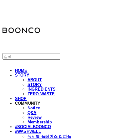
분코
HOME
STORY
ABOUT
STORY
INGREDIENTS
ZERO WASTE
SHOP
COMMUNITY
Notice
Q&A
Review
Membership
#SOCIALBOONCO
#WASHWELL
워시웰 플레이스 & 피플