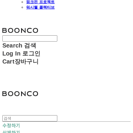
핑크핀 프로젝트
워시웰 콜렉티브
분코
Search
검색
Log In
로그인
Cart
장바구니
분코
수정하기
삭제하기