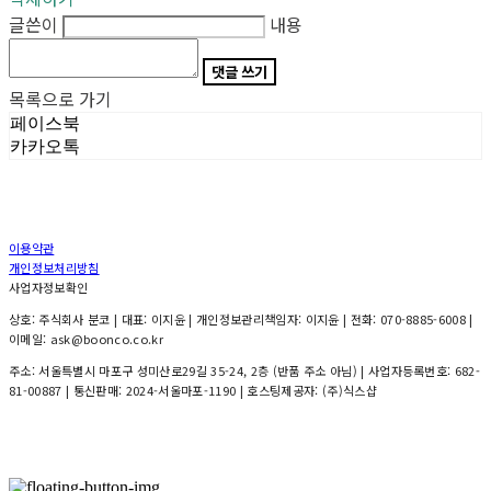
글쓴이
내용
댓글 쓰기
목록으로 가기
페이스북
카카오톡
이용약관
개인정보처리방침
사업자정보확인
상호: 주식회사 분코 | 대표: 이지윤 | 개인정보관리책임자: 이지윤 | 전화: 070-8885-6008 |
이메일: ask@boonco.co.kr
주소: 서울특별시 마포구 성미산로29길 35-24, 2층 (반품 주소 아님) | 사업자등록번호:
682-
81-00887
| 통신판매:
2024-서울마포-1190
| 호스팅제공자: (주)식스샵