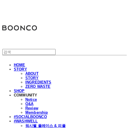
분코
HOME
STORY
ABOUT
STORY
INGREDIENTS
ZERO WASTE
SHOP
COMMUNITY
Notice
Q&A
Review
Membership
#SOCIALBOONCO
#WASHWELL
워시웰 플레이스 & 피플