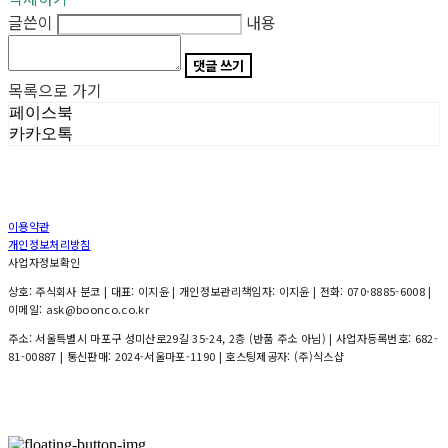
글쓴이
내용
댓글 쓰기
목록으로 가기
페이스북
카카오톡
이용약관
개인정보처리방침
사업자정보확인
상호: 주식회사 분코 | 대표: 이지윤 | 개인정보관리책임자: 이지윤 | 전화: 070-8885-6008 |
이메일: ask@boonco.co.kr
주소: 서울특별시 마포구 성미산로29길 35-24, 2층 (반품 주소 아님) | 사업자등록번호:
682-
81-00887
| 통신판매:
2024-서울마포-1190
| 호스팅제공자: (주)식스샵