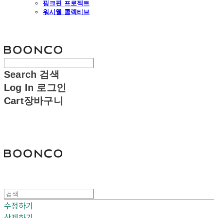
핑크핀 프로젝트
워시웰 콜렉티브
분코
Search
검색
Log In
로그인
Cart
장바구니
분코
수정하기
삭제하기