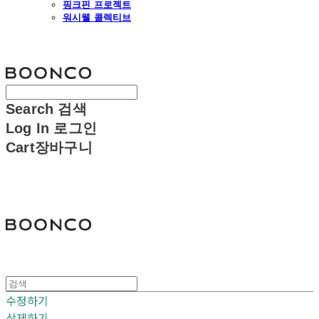
핑크핀 프로젝트
워시웰 콜렉티브
분코
Search
검색
Log In
로그인
Cart
장바구니
분코
수정하기
삭제하기