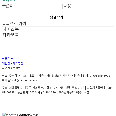
글쓴이
내용
댓글 쓰기
목록으로 가기
페이스북
카카오톡
이용약관
개인정보처리방침
사업자정보확인
상호: 주식회사 분코 | 대표: 이지윤 | 개인정보관리책임자: 이지윤 | 전화: 070-8885-6008 |
이메일: ask@boonco.co.kr
주소: 서울특별시 마포구 성미산로29길 35-24, 2층 (반품 주소 아님) | 사업자등록번호:
682-
81-00887
| 통신판매:
2024-서울마포-1190
| 호스팅제공자: (주)식스샵