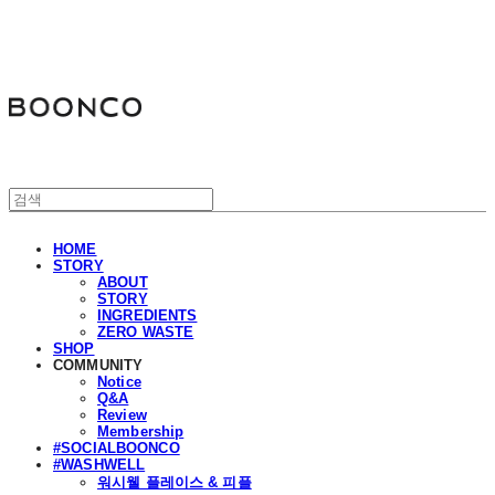
분코
HOME
STORY
ABOUT
STORY
INGREDIENTS
ZERO WASTE
SHOP
COMMUNITY
Notice
Q&A
Review
Membership
#SOCIALBOONCO
#WASHWELL
워시웰 플레이스 & 피플