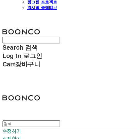
핑크핀 프로젝트
워시웰 콜렉티브
분코
Search
검색
Log In
로그인
Cart
장바구니
분코
수정하기
삭제하기