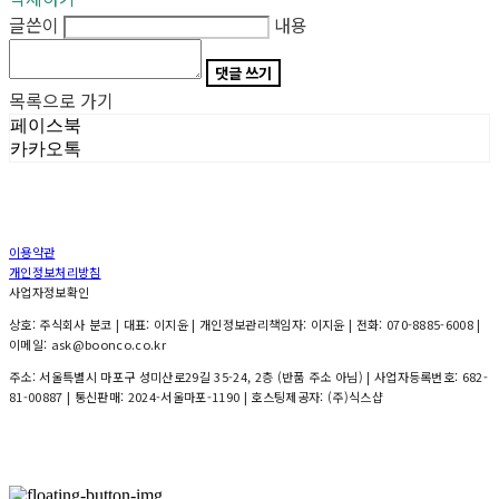
글쓴이
내용
댓글 쓰기
목록으로 가기
페이스북
카카오톡
이용약관
개인정보처리방침
사업자정보확인
상호: 주식회사 분코 | 대표: 이지윤 | 개인정보관리책임자: 이지윤 | 전화: 070-8885-6008 |
이메일: ask@boonco.co.kr
주소: 서울특별시 마포구 성미산로29길 35-24, 2층 (반품 주소 아님) | 사업자등록번호:
682-
81-00887
| 통신판매:
2024-서울마포-1190
| 호스팅제공자: (주)식스샵