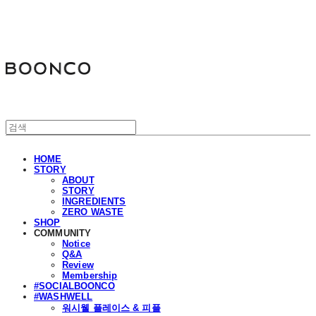
분코
HOME
STORY
ABOUT
STORY
INGREDIENTS
ZERO WASTE
SHOP
COMMUNITY
Notice
Q&A
Review
Membership
#SOCIALBOONCO
#WASHWELL
워시웰 플레이스 & 피플