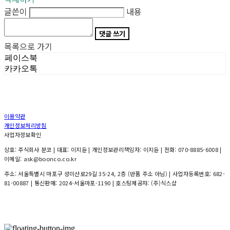
글쓴이
내용
댓글 쓰기
목록으로 가기
페이스북
카카오톡
이용약관
개인정보처리방침
사업자정보확인
상호: 주식회사 분코 | 대표: 이지윤 | 개인정보관리책임자: 이지윤 | 전화: 070-8885-6008 |
이메일: ask@boonco.co.kr
주소: 서울특별시 마포구 성미산로29길 35-24, 2층 (반품 주소 아님) | 사업자등록번호:
682-
81-00887
| 통신판매:
2024-서울마포-1190
| 호스팅제공자: (주)식스샵