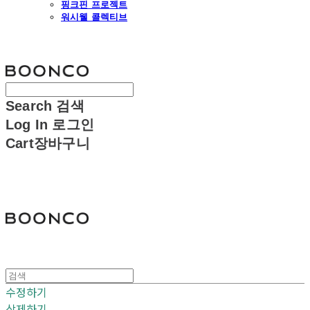
핑크핀 프로젝트
워시웰 콜렉티브
분코
Search
검색
Log In
로그인
Cart
장바구니
분코
수정하기
삭제하기