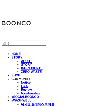
분코
HOME
STORY
ABOUT
STORY
INGREDIENTS
ZERO WASTE
SHOP
COMMUNITY
Notice
Q&A
Review
Membership
#SOCIALBOONCO
#WASHWELL
워시웰 플레이스 & 피플