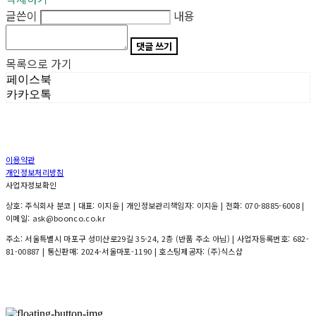
글쓴이
내용
댓글 쓰기
목록으로 가기
페이스북
카카오톡
이용약관
개인정보처리방침
사업자정보확인
상호: 주식회사 분코 | 대표: 이지윤 | 개인정보관리책임자: 이지윤 | 전화: 070-8885-6008 |
이메일: ask@boonco.co.kr
주소: 서울특별시 마포구 성미산로29길 35-24, 2층 (반품 주소 아님) | 사업자등록번호:
682-
81-00887
| 통신판매:
2024-서울마포-1190
| 호스팅제공자: (주)식스샵