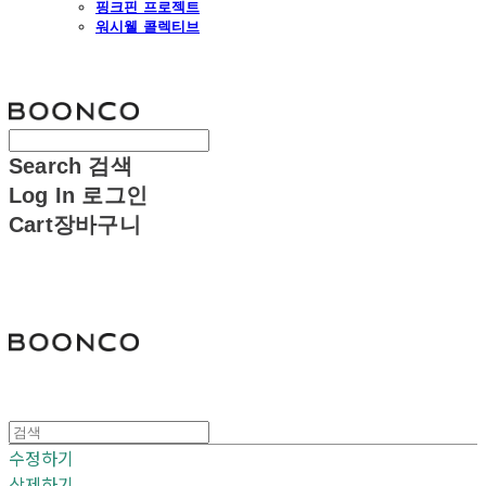
핑크핀 프로젝트
워시웰 콜렉티브
분코
Search
검색
Log In
로그인
Cart
장바구니
분코
수정하기
삭제하기