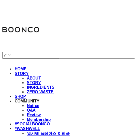
분코
HOME
STORY
ABOUT
STORY
INGREDIENTS
ZERO WASTE
SHOP
COMMUNITY
Notice
Q&A
Review
Membership
#SOCIALBOONCO
#WASHWELL
워시웰 플레이스 & 피플